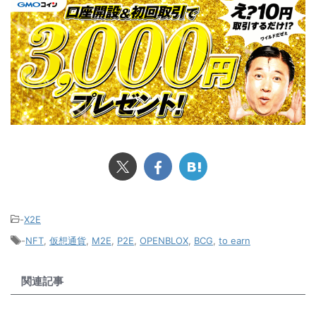
-
X2E
-
NFT
,
仮想通貨
,
M2E
,
P2E
,
OPENBLOX
,
BCG
,
to earn
関連記事