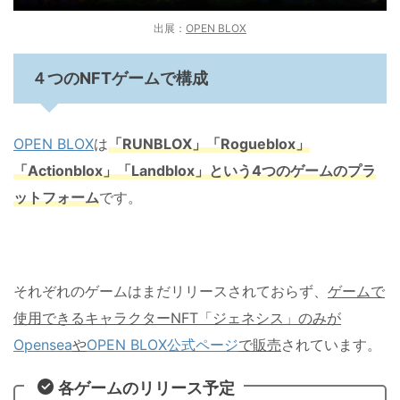
出展：
OPEN BLOX
４つのNFTゲームで構成
OPEN BLOX
は
「
RUNBLOX
」「
Rogueblox
」
「
Actionblox
」「
Landblox
」という
4
つのゲームのプラ
ットフォーム
です。
それぞれのゲームはまだリリースされておらず、
ゲームで
使用できるキャラクター
NFT
「ジェネシス」のみが
Opensea
や
OPEN BLOX
公式ページ
で販売
されています。
各ゲームのリリース予定