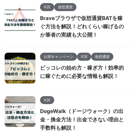
X2E
仮想通貨
Braveブラウザで仮想通貨BATを稼
ぐ方法を解説！どれくらい稼げるの
か筆者の実績も大公開！
お得キャンペーン
X2E
仮想通貨
ビッコレの始め方・稼ぎ方！効率的
に稼ぐために必要な情報も解説！
X2E
DogeWalk（ドージウォーク）の出
金・換金方法！出金できない理由と
手数料も解説！