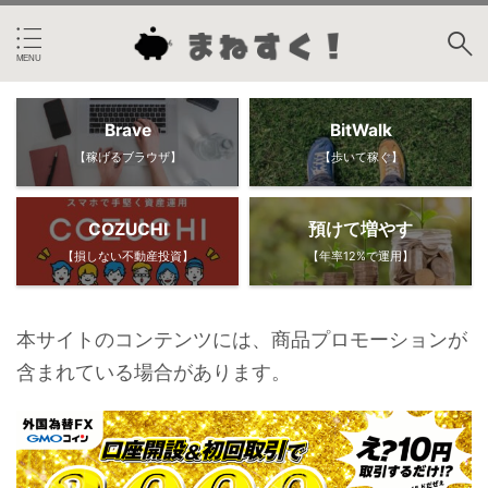
Brave
BitWalk
【稼げるブラウザ】
【歩いて稼ぐ】
COZUCHI
預けて増やす
【損しない不動産投資】
【年率12%で運用】
本サイトのコンテンツには、商品プロモーションが
含まれている場合があります。