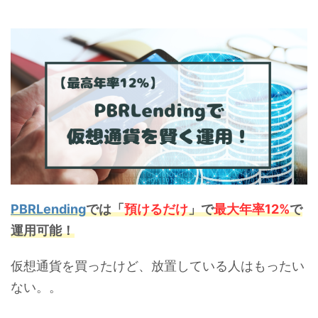
PBRLending
では
「
預けるだけ
」で
最大年率12%
で
運用可能！
仮想通貨を買ったけど、放置している人はもったい
ない。。