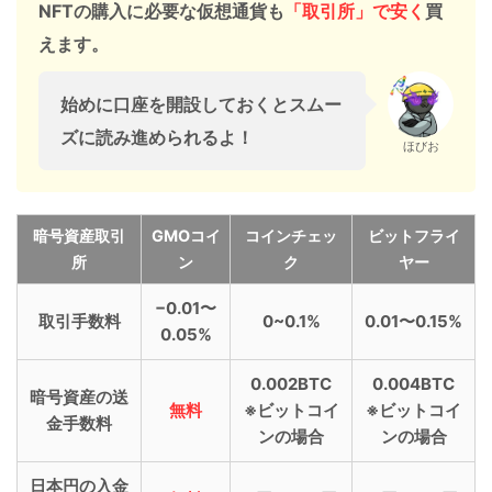
NFTの購入に必要な仮想通貨も
「取引所」で安く
買
えます。
始めに口座を開設しておくとスムー
ズに読み進められるよ！
ほびお
暗号資産取引
GMOコイ
コインチェッ
ビットフライ
所
ン
ク
ヤー
−0.01〜
取引手数料
0~0.1%
0.01〜0.15%
0.05%
0.002BTC
0.004BTC
暗号資産の送
無料
※ビットコイ
※ビットコイ
金手数料
ンの場合
ンの場合
日本円の入金