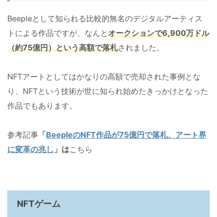
Beepleとして知られる比較的無名のデジタルアーティス
トによる作品ですが、なんと
オークションで
6,900
万ドル
（約
75
億円）という高額で落札
されました。
NFTアートとしてはかなりの高額で売却された事例とな
り、NFTという技術が世に知られ始めたきっかけとなった
作品でもあります。
参考記事
「
BeepleのNFT作品が75億円で落札、アート界
に変革の兆し
」は
こちら
NFTゲーム