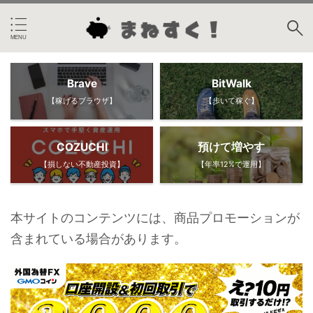
Brave
BitWalk
【稼げるブラウザ】
【歩いて稼ぐ】
COZUCHI
預けて増やす
【損しない不動産投資】
【年率12%で運用】
本サイトのコンテンツには、商品プロモーションが
含まれている場合があります。