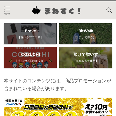
Brave
BitWalk
【稼げるブラウザ】
【歩いて稼ぐ】
COZUCHI
預けて増やす
【損しない不動産投資】
【年率12%で運用】
本サイトのコンテンツには、商品プロモーションが
含まれている場合があります。