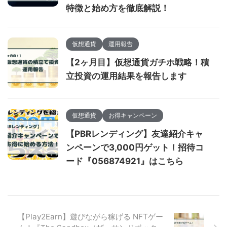
特徴と始め方を徹底解説！
仮想通貨
運用報告
【2ヶ月目】仮想通貨ガチホ戦略！積
立投資の運用結果を報告します
仮想通貨
お得キャンペーン
【PBRレンディング】友達紹介キャ
ンペーンで3,000円ゲット！招待コ
ード『056874921』はこちら
【Play2Earn】遊びながら稼げる NFTゲー