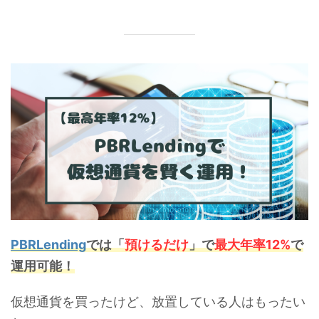
PBRLending
では
「
預けるだけ
」で
最大年率12%
で
運用可能！
仮想通貨を買ったけど、放置している人はもったい