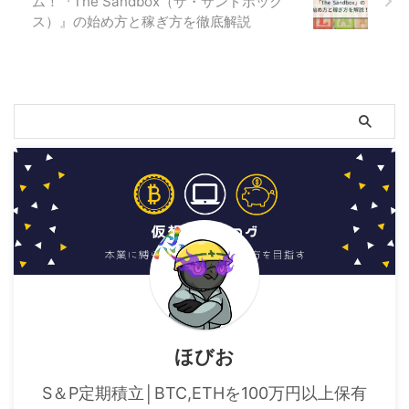
ム！『The Sandbox（ザ・サンドボック
ス）』の始め方と稼ぎ方を徹底解説
ほびお
S＆P定期積立│BTC,ETHを100万円以上保有