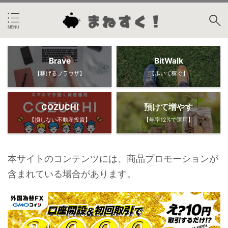
Brave
BitWalk
【稼げるブラウザ】
【歩いて稼ぐ】
COZUCHI
預けて増やす
【損しない不動産投資】
【年率12%で運用】
本サイトのコンテンツには、商品プロモーションが
含まれている場合があります。