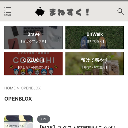
Brave
BitWalk
【稼げるブラウザ】
【歩いて稼ぐ】
COZUCHI
預けて増やす
【損しない不動産投資】
【年率12%で運用】
HOME
>
OPENBLOX
OPENBLOX
X2E
【M2E】ネクストSTEPNはこれだ！