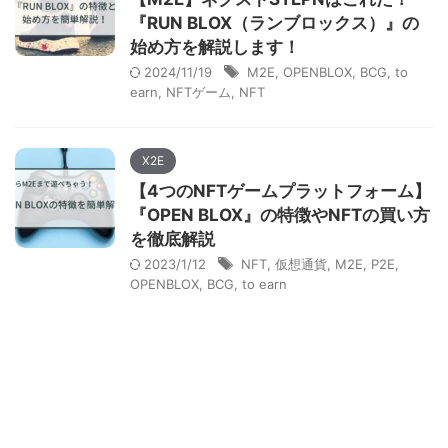
『RUN BLOX（ランブロックス）』の
始め方を解説します！
2024/11/19
M2E
,
OPENBLOX
,
BCG
,
to
earn
,
NFTゲーム
,
NFT
X2E
【4つのNFTゲームプラットフォーム】
『OPEN BLOX』の特徴やNFTの買い方
を徹底解説
2023/1/12
NFT
,
仮想通貨
,
M2E
,
P2E
,
OPENBLOX
,
BCG
,
to earn