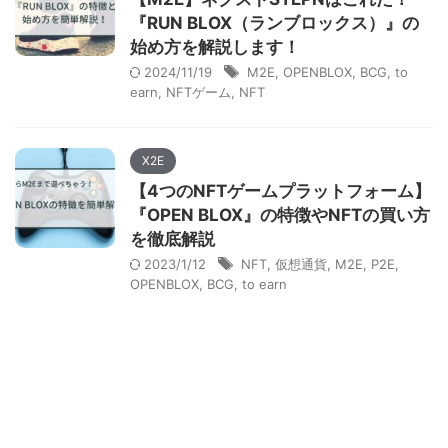
『RUN BLOX（ランブロックス）』の
始め方を解説します！
2024/11/19
M2E
,
OPENBLOX
,
BCG
,
to
earn
,
NFTゲーム
,
NFT
X2E
【4つのNFTゲームプラットフォーム】
『OPEN BLOX』の特徴やNFTの買い方
を徹底解説
2023/1/12
NFT
,
仮想通貨
,
M2E
,
P2E
,
OPENBLOX
,
BCG
,
to earn