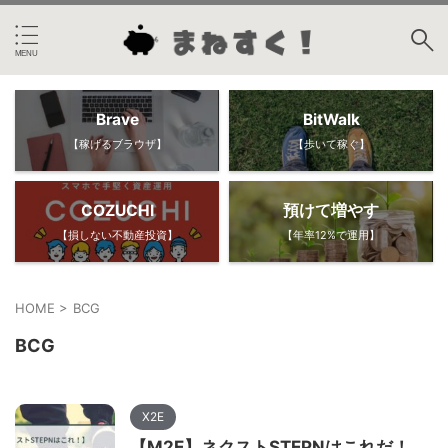
Brave
BitWalk
【稼げるブラウザ】
【歩いて稼ぐ】
COZUCHI
預けて増やす
【損しない不動産投資】
【年率12%で運用】
HOME
>
BCG
BCG
X2E
【M2E】ネクストSTEPNはこれだ！