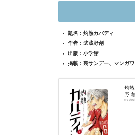
題名：灼熱カバディ
作者：武蔵野創
出版：小学館
掲載：裏サンデー、マンガワ
灼熱
野 創
create