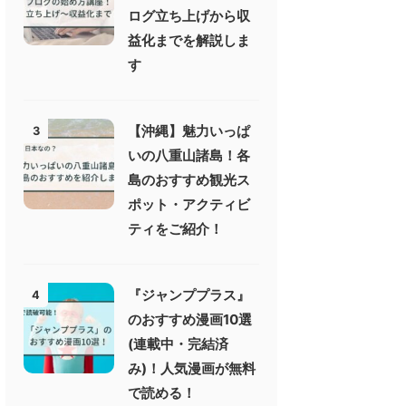
ログ立ち上げから収
益化までを解説しま
す
【沖縄】魅力いっぱ
3
いの八重山諸島！各
島のおすすめ観光ス
ポット・アクティビ
ティをご紹介！
『ジャンププラス』
4
のおすすめ漫画10選
(連載中・完結済
み)！人気漫画が無料
で読める！