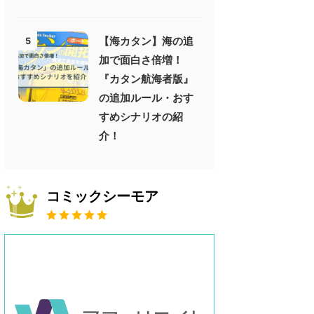
【海カタン】海の追
5
加で面白さ倍増！
『カタン航海者版』
の追加ルール・おす
すめシナリオの紹
介！
コミックシーモア