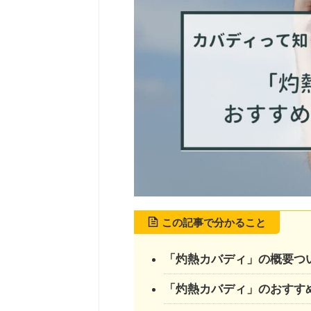
この記事で分かること
「灼熱カバディ」の概要つ
「灼熱カバディ」
のおすす