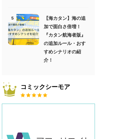
【海カタン】海の追
5
加で面白さ倍増！
『カタン航海者版』
の追加ルール・おす
すめシナリオの紹
介！
コミックシーモア