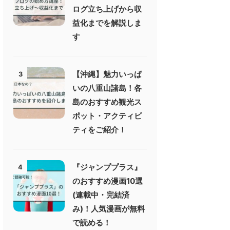
ログ立ち上げから収
益化までを解説しま
す
【沖縄】魅力いっぱ
3
いの八重山諸島！各
島のおすすめ観光ス
ポット・アクティビ
ティをご紹介！
『ジャンププラス』
4
のおすすめ漫画10選
(連載中・完結済
み)！人気漫画が無料
で読める！