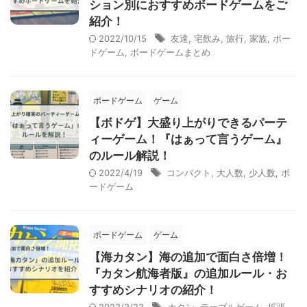
ション別におすすめボードゲームをご
紹介！
2022/10/15
友達
,
宅飲み
,
旅行
,
家族
,
ボー
ドゲーム
,
ボードゲームまとめ
ボードゲーム
ゲーム
【ボドゲ】大盛り上がりできるパーテ
ィーゲーム！『はぁって言うゲーム』
のルール解説！
2022/4/19
コンパクト
,
大人数
,
少人数
,
ボ
ードゲーム
ボードゲーム
ゲーム
【海カタン】海の追加で面白さ倍増！
『カタン航海者版』の追加ルール・お
すすめシナリオの紹介！