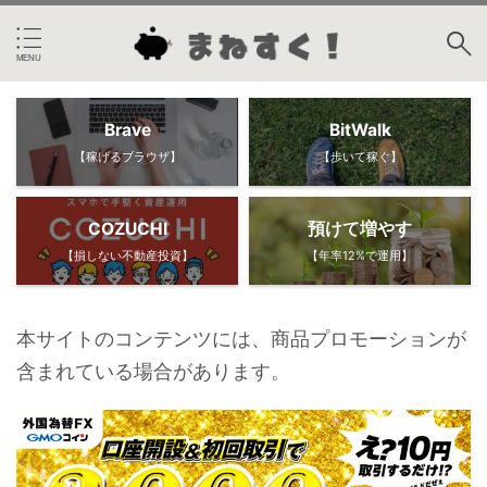
Brave
BitWalk
【稼げるブラウザ】
【歩いて稼ぐ】
COZUCHI
預けて増やす
【損しない不動産投資】
【年率12%で運用】
本サイトのコンテンツには、商品プロモーションが
含まれている場合があります。