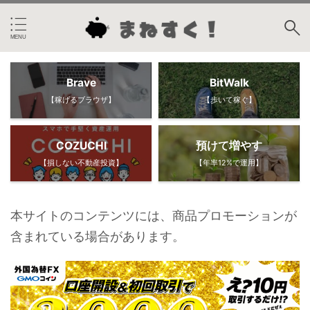
Brave
BitWalk
【稼げるブラウザ】
【歩いて稼ぐ】
COZUCHI
預けて増やす
【損しない不動産投資】
【年率12%で運用】
本サイトのコンテンツには、商品プロモーションが
含まれている場合があります。