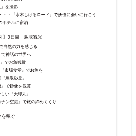
坂』を撮影
・・・『水木しげるロード』で妖怪に会いに行こう
近のホテルに宿泊
ス】3日目 鳥取観光
』で自然の力を感じる
社』で神話の世界へ
こ館』でお魚観賞
んは『市場食堂』でお魚を
名詞『鳥取砂丘』
術館』で砂像を観賞
が珍しい『天球丸』
丘コナン空港』で旅の締めくくり
いを稼ぐ