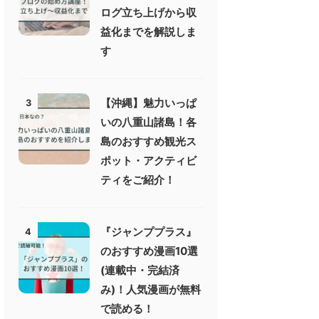
ログ立ち上げから収
益化までを解説しま
す
【沖縄】魅力いっぱ
3
いの八重山諸島！各
島のおすすめ観光ス
ポット・アクティビ
ティをご紹介！
『ジャンププラス』
4
のおすすめ漫画10選
(連載中・完結済
み)！人気漫画が無料
で読める！