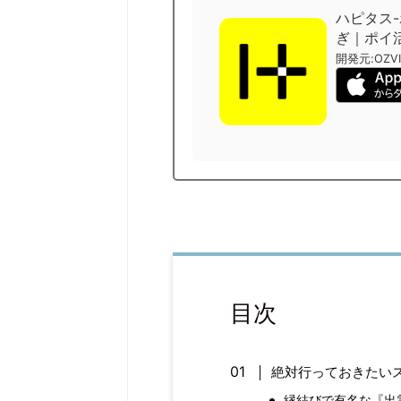
ハピタス
ぎ｜ポイ
開発元:
OZVI
目次
絶対行っておきたい
縁結びで有名な『出