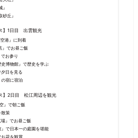
城』
取砂丘』
ス】1日目 出雲観光
結び空港』に到着
本店』でお昼ご飯
』でお参り
雲歴史博物館』で歴史を学ぶ
』で夕日を見る
泉』の宿に宿泊
ス】2日目 松江周辺を観光
『空』で朝ご飯
を散策
ロ広場』でお昼ご飯
術館』で日本一の庭園を堪能
』でお花を観賞