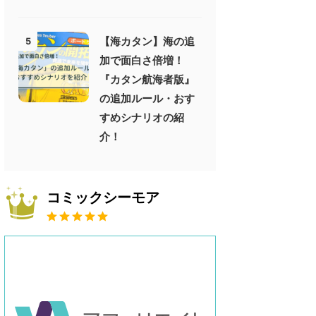
【海カタン】海の追
5
加で面白さ倍増！
『カタン航海者版』
の追加ルール・おす
すめシナリオの紹
介！
コミックシーモア