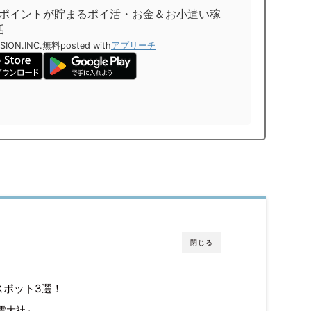
-ポイントが貯まるポイ活・お金＆お小遣い稼
活
SION.INC.
無料
posted with
アプリーチ
閉じる
スポット3選！
雲大社』