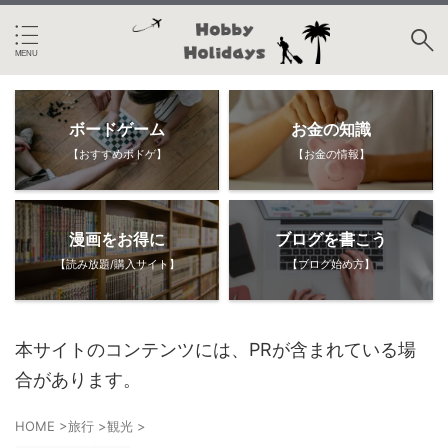
ボードゲーム
お金の知識
【おすすめボドゲ】
【お金の情報】
漫画をお得に
ブログを書こう
【読み放題/購入サイト】
【ブログ始め方】
本サイトのコンテンツには、PRが含まれている場
合があります。
HOME
>
旅行
>
観光
>