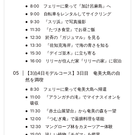
8:00 フェリーに乗って『加計呂麻島』へ
9:00 自転車をレンタルしてサイクリング
9:30 『スリ浜』で写真撮影
11:30 『たづき食堂』でお昼ご飯
12:30 於斉の『ガジュマル』を見る
13:30 『佐知克海岸』で海の青さを知る
15:30 『デイゴ並木』に立ち寄る
16:00 リリーが住んだ家『リリーの家』に宿泊
【3泊4日モデルコース】3日目 奄美大島の自
然を満喫
8:30 フェリーに乗って奄美大島へ帰還
11:00 『アランガチの滝』でマイナスイオンを
吸収
11:30 『赤土山展望台』から奄美の森を一望
12:00 『つむぎ庵』で薬膳料理を堪能
12:30 マングローブ林をカヌーツアー体験
15:00 珍しい植物『モダマ』を鑑賞