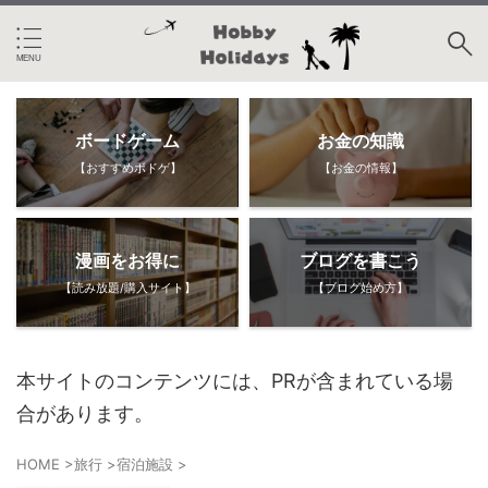
ボードゲーム
お金の知識
【おすすめボドゲ】
【お金の情報】
漫画をお得に
ブログを書こう
【読み放題/購入サイト】
【ブログ始め方】
本サイトのコンテンツには、PRが含まれている場
合があります。
HOME
>
旅行
>
宿泊施設
>