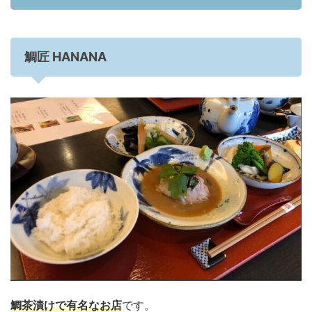
鯛匠 HANANA
鯛茶漬けで有名なお店
です。