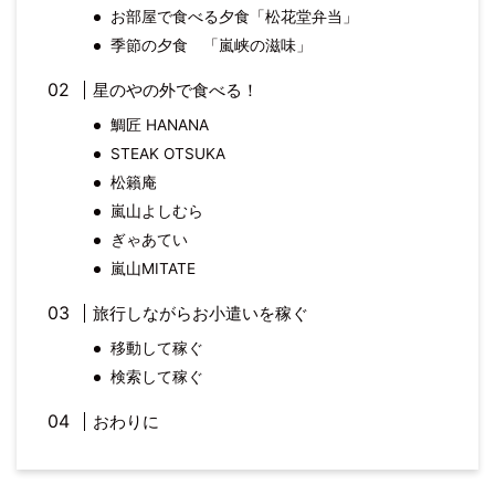
お部屋で食べる夕食「松花堂弁当」
季節の夕食 「嵐峡の滋味」
星のやの外で食べる！
鯛匠 HANANA
STEAK OTSUKA
松籟庵
嵐山よしむら
ぎゃあてい
嵐山MITATE
旅行しながらお小遣いを稼ぐ
移動して稼ぐ
検索して稼ぐ
おわりに