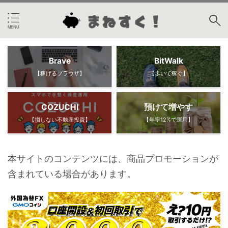
Brave
BitWalk
【稼げるブラウザ】
【歩いて稼ぐ】
COZUCHI
預けて増やす
【損しない不動産投資】
【年率12%で運用】
本サイトのコンテンツには、商品プロモーションが
含まれている場合があります。