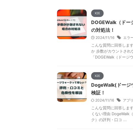
X2E
DOGEWalk（
の対処法！
2024/11/16
エラ
こんな質問に回答しますね
か 歩数がカウントされ
「DOGEWalk（ドージウ
X2E
DogeWalk(
検証！
2024/11/16
アプ
こんな質問に回答しますね
くない理由 DogeWal
ク）の評判・口コ ...