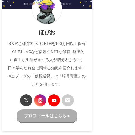
ほびお
S＆P定期積立│BTC,ETHを100万円以上保有
│CNP,LLACなど複数のNFTを保有│経済的
に自由な生活が送れる人が増えるように、
日々学んだお金に関する知識を紹介します！
※当ブログの「仮想通貨」は「暗号資産」の
ことを指します。
プロフィールはこちら >