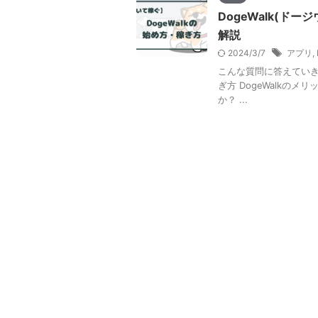
DogeWalk(
解説
2024/3/7
アプリ
,
こんな質問に答えていきます
ぎ方 DogeWalkのメ
か？ ...