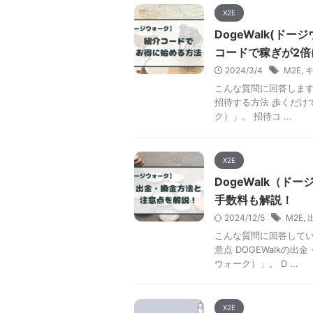
X2E
DogeWalk(
コードで稼ぎが2倍
2024/3/4
M2E
,
こんな質問に回答しますね！
招待する方法 歩くだけ
ク）」。 招待コ ...
X2E
DogeWalk（
手数料も解説！
2024/12/5
M2E
,
こんな質問に回答していき
意点 DOGEWalkの
ウォーク）」。 D ...
X2E