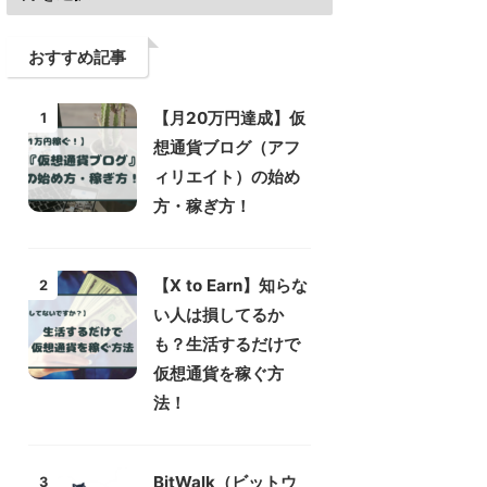
おすすめ記事
【月20万円達成】仮
1
想通貨ブログ（アフ
ィリエイト）の始め
方・稼ぎ方！
【X to Earn】知らな
2
い人は損してるか
も？生活するだけで
仮想通貨を稼ぐ方
法！
BitWalk（ビットウ
3