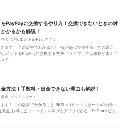
をPayPayに交換するやり方！交換できないときの対
日かかるかも解説！
,
換金
,
交換
,
出金
,
PayPay
,
アプリ
きます。 この記事でわかること PayPayに交換するときの還元
のポイントをPayPayに交換する方法 「トリマ」では移動や歩くこ
イ ...
出金方法！手数料・出金できない理由も解説！
,
換金
,
ビットスタート
す！ この記事でわかること BitStart(ビットスタート)の出金・
意点 お得にビットコインを稼げるアプリである「BitStart(ビッ