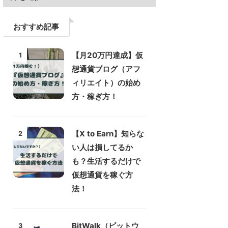
おすすめ記事
【月20万円達成】仮
1
想通貨ブログ（アフ
ィリエイト）の始め
方・稼ぎ方！
【X to Earn】知らな
2
い人は損してるか
も？生活するだけで
仮想通貨を稼ぐ方
法！
BitWalk（ビットウ
3