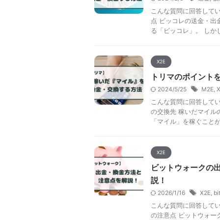
こんな質問に回答してい
点 ビッコレの送金・出
る「ビッコレ」。 しかし
X2E
トリマのポイント
2024/5/25
M2E
,
こんな質問に回答してい
の交換先 稼いだマイル
「マイル」を稼ぐことがで
X2E
ビットウォークの
説！
2026/1/16
X2E
,
bi
こんな質問に回答してい
の注意点 ビットウォー