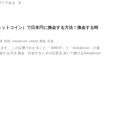
である「B ...
（スウェットコイン）で日本円に換金する方法！換金する時
貨
,
M2E
,
sweatcoin
,
sweat
,
換金
,
出金
す。 この記事でわかること 「SWEAT」と「Sweatcoin」の違
換金する方法 換金・出金するときの注意点 歩いて稼げるSweatcoin