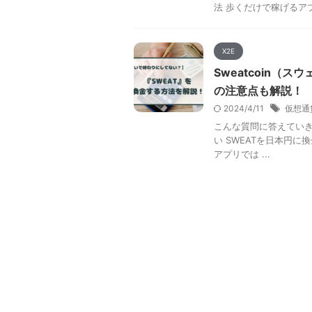
法 歩くだけで稼げるアプリ
X2E
Sweatcoin
の注意点も解説！
2024/4/11
仮想通
こんな質問に答えていきま
い SWEATを日本円に
アプリでは ...