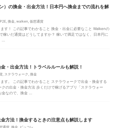
ーケン）の換金・出金方法！日本円へ換金までの流れを解
P2E
,
換金
,
walken
,
仮想通貨
す！ この記事でわかること 換金・出金に必要なこと Walkenの
kenで稼いだ通貨はどうしてますか？ 稼いで満足ではなく、日本円に
..
換金・出金方法！トラベルルールも解説！
貨
,
ステラウォーク
,
換金
ます。 この記事でわかること ステラウォークで出金・換金する
ークの出金・換金方法 歩くだけで稼げるアプリ「ステラウォー
金なので、換金 ...
送金方法！換金するときの注意点も解説します
想通貨
,
換金
,
ビッコレ