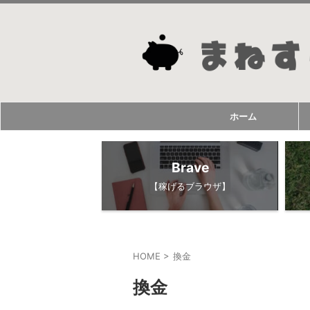
ホーム
Brave
【稼げるブラウザ】
HOME
>
換金
換金