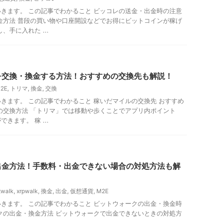
きます。 この記事でわかること ビッコレの送金・出金時の注意
金方法 普段の買い物や口座開設などでお得にビットコインが稼げ
、手に入れた ...
を交換・換金する方法！おすすめの交換先も解説！
X2E
,
トリマ
,
換金
,
交換
きます。 この記事でわかること 稼いだマイルの交換先 おすすめ
の交換方法 「トリマ」では移動や歩くことでアプリ内ポイント
きます。 稼 ...
出金方法！手数料・出金できない場合の対処方法も解
twalk
,
xrpwalk
,
換金
,
出金
,
仮想通貨
,
M2E
きます。 この記事でわかること ビットウォークの出金・換金時
クの出金・換金方法 ビットウォークで出金できないときの対処方