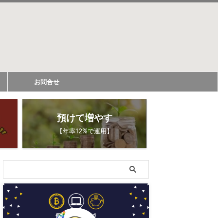
お問合せ
預けて増やす
【年率12%で運用】