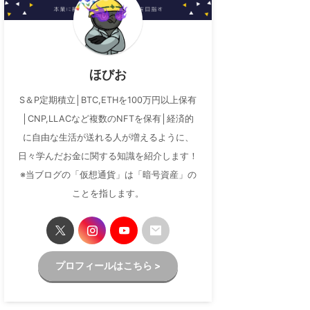
ほびお
S＆P定期積立│BTC,ETHを100万円以上保有
│CNP,LLACなど複数のNFTを保有│経済的
に自由な生活が送れる人が増えるように、
日々学んだお金に関する知識を紹介します！
※当ブログの「仮想通貨」は「暗号資産」の
ことを指します。
プロフィールはこちら >