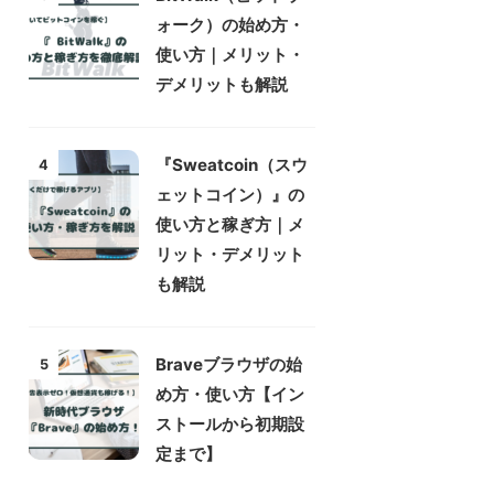
ォーク）の始め方・
使い方｜メリット・
デメリットも解説
『Sweatcoin（スウ
4
ェットコイン）』の
使い方と稼ぎ方｜メ
リット・デメリット
も解説
Braveブラウザの始
5
め方・使い方【イン
ストールから初期設
定まで】