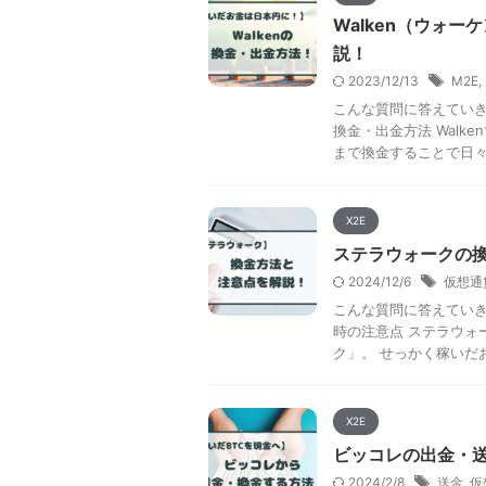
Walken（ウォ
説！
2023/12/13
M2E
,
こんな質問に答えていきま
換金・出金方法 Wal
まで換金することで日々 .
X2E
ステラウォークの
2024/12/6
仮想通
こんな質問に答えていき
時の注意点 ステラウォ
ク」。 せっかく稼いだお
X2E
ビッコレの出金・
2024/2/8
送金
,
仮