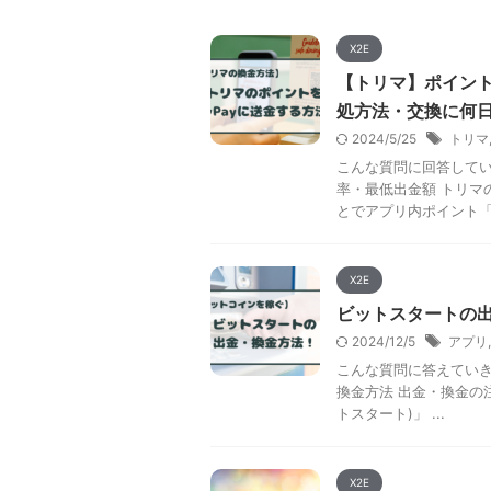
X2E
【トリマ】ポイント
処方法・交換に何
2024/5/25
トリマ
こんな質問に回答してい
率・最低出金額 トリマ
とでアプリ内ポイント「マ
X2E
ビットスタートの
2024/12/5
アプリ
こんな質問に答えていきま
換金方法 出金・換金の注
トスタート)」 ...
X2E