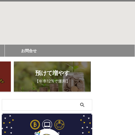
お問合せ
預けて増やす
【年率12%で運用】