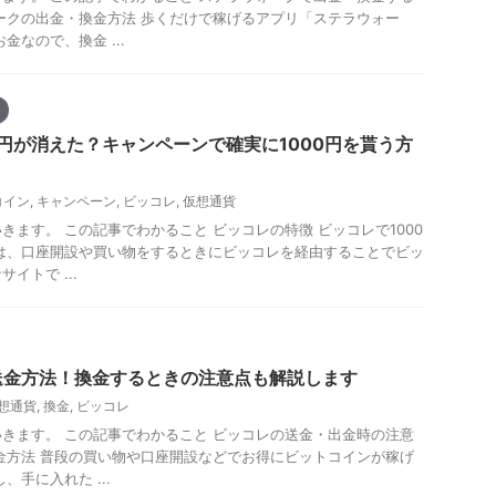
ークの出金・換金方法 歩くだけで稼げるアプリ「ステラウォー
金なので、換金 ...
0円が消えた？キャンペーンで確実に1000円を貰う方
コイン
,
キャンペーン
,
ビッコレ
,
仮想通貨
きます。 この記事でわかること ビッコレの特徴 ビッコレで1000
は、口座開設や買い物をするときにビッコレを経由することでビッ
イトで ...
送金方法！換金するときの注意点も解説します
想通貨
,
換金
,
ビッコレ
きます。 この記事でわかること ビッコレの送金・出金時の注意
金方法 普段の買い物や口座開設などでお得にビットコインが稼げ
、手に入れた ...