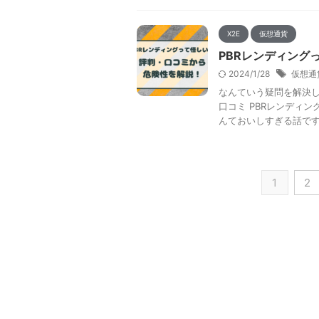
X2E
仮想通貨
PBRレンディング
2024/1/28
仮想通
なんていう疑問を解決し
口コミ PBRレンディ
んておいしすぎる話ですよね
1
2