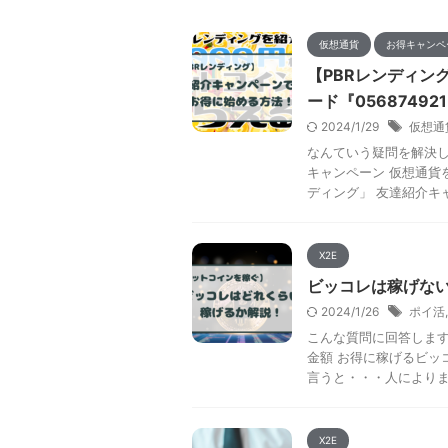
仮想通貨
お得キャンペ
【PBRレンディン
ード『0568749
2024/1/29
仮想通
なんていう疑問を解決し
キャンペーン 仮想通貨
ディング」 友達紹介キャン
X2E
ビッコレは稼げな
2024/1/26
ポイ活
こんな質問に回答します
金額 お得に稼げるビッ
言うと・・・人によります
X2E