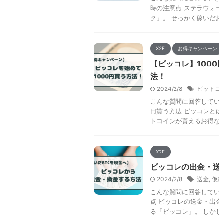
時の注意点 ステラウォ
ク」。 せっかく稼いだお
X2E
お得キャンペーン
【ビッコレ】100
法！
2024/2/8
ビット
こんな質問に回答してい
円貰う方法 ビッコレと
トコインが貰えるお得なサ
X2E
ビッコレの出金・
2024/2/8
送金
,
仮
こんな質問に回答してい
点 ビッコレの送金・出
る「ビッコレ」。 しかし