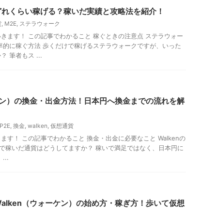
どれくらい稼げる？稼いだ実績と攻略法を紹介！
貨
,
M2E
,
ステラウォーク
きます！ この記事でわかること 稼ぐときの注意点 ステラウォー
率的に稼ぐ方法 歩くだけで稼げるステラウォークですが、いった
 筆者もス ...
ーケン）の換金・出金方法！日本円へ換金までの流れを解
P2E
,
換金
,
walken
,
仮想通貨
す！ この記事でわかること 換金・出金に必要なこと Walkenの
kenで稼いだ通貨はどうしてますか？ 稼いで満足ではなく、日本円に
..
alken（ウォーケン）の始め方・稼ぎ方！歩いて仮想
リ