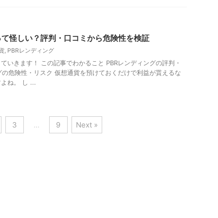
って怪しい？評判・口コミから危険性を検証
貨
,
PBRレンディング
ていきます！ この記事でわかること PBRレンディングの評判・
ングの危険性・リスク 仮想通貨を預けておくだけで利益が貰えるな
。 し ...
3
…
9
Next »