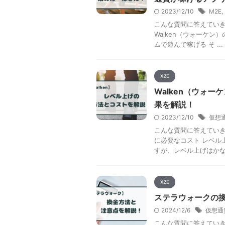
2023/12/10
M2E
,
こんな質問に答えていき
Walken（ウォーケン
ムで遊んで稼げる そ ...
X2E
Walken（ウォ
果を解説！
2023/12/10
仮想
こんな質問に答えていき
に必要なコスト レベル
すが、レベル上げはかなり
X2E
ステラウォークの
2024/12/6
仮想通
こんな質問に答えていき