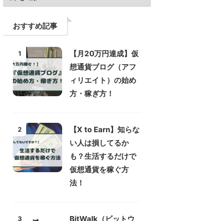
おすすめ記事
【月20万円達成】仮
1
想通貨ブログ（アフ
ィリエイト）の始め
方・稼ぎ方！
【X to Earn】知らな
2
い人は損してるか
も？生活するだけで
仮想通貨を稼ぐ方
法！
BitWalk（ビットウ
3