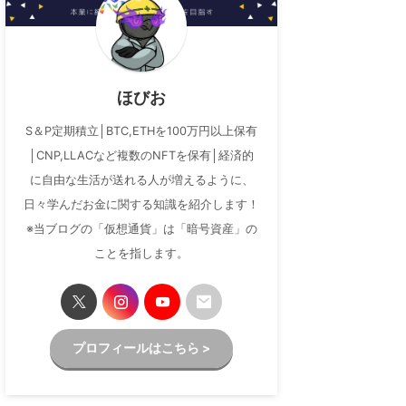
ほびお
S＆P定期積立│BTC,ETHを100万円以上保有
│CNP,LLACなど複数のNFTを保有│経済的
に自由な生活が送れる人が増えるように、
日々学んだお金に関する知識を紹介します！
※当ブログの「仮想通貨」は「暗号資産」の
ことを指します。
プロフィールはこちら >