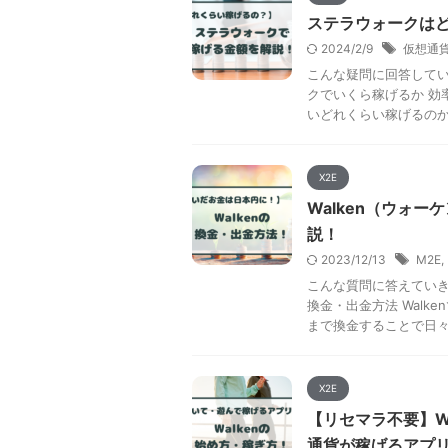
ステラウォークは
2024/2/9
仮想通
こんな疑問に回答してい
クでいくら稼げるか 効
いどれくらい稼げるのか？
X2E
Walken（ウォ
説！
2023/12/13
M2E
,
こんな質問に答えていきま
換金・出金方法 Wal
まで換金することで日々 .
X2E
【リセマラ不要】W
通貨が稼げるアプ