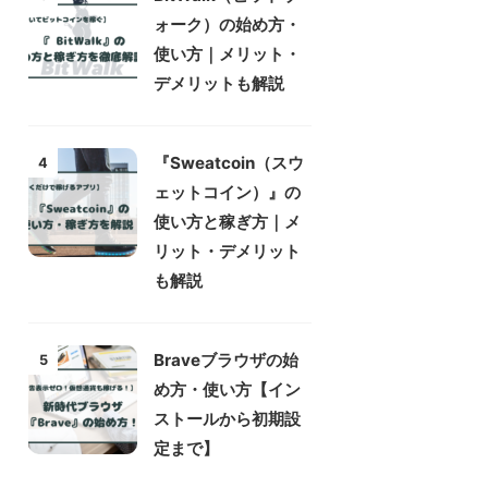
ォーク）の始め方・
使い方｜メリット・
デメリットも解説
『Sweatcoin（スウ
4
ェットコイン）』の
使い方と稼ぎ方｜メ
リット・デメリット
も解説
Braveブラウザの始
5
め方・使い方【イン
ストールから初期設
定まで】