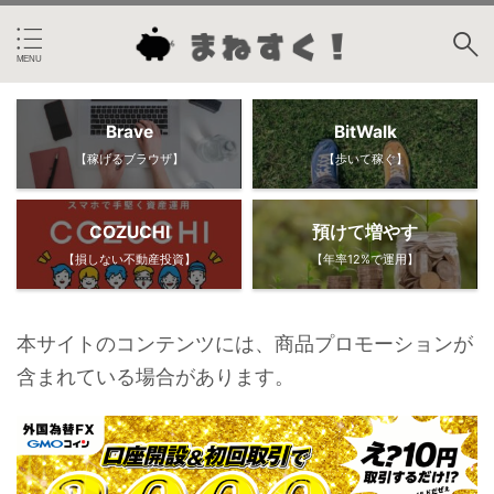
Brave
BitWalk
【稼げるブラウザ】
【歩いて稼ぐ】
COZUCHI
預けて増やす
【損しない不動産投資】
【年率12%で運用】
本サイトのコンテンツには、商品プロモーションが
含まれている場合があります。