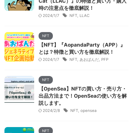
Cat（LLAC）』の特徴と買い方・購入
時の注意点を徹底解説！
2024/1/7
NFT
,
LLAC
NFT
【NFT】『AopandaParty（APP）』
とは？特徴と買い方を徹底解説！
2024/1/7
NFT
,
あおぱんだ
,
PFP
NFT
【OpenSea】NFTの買い方・売り方・
出品方法まで！OpenSeaの使い方を解
説します。
2024/2/8
NFT
,
opensea
NFT