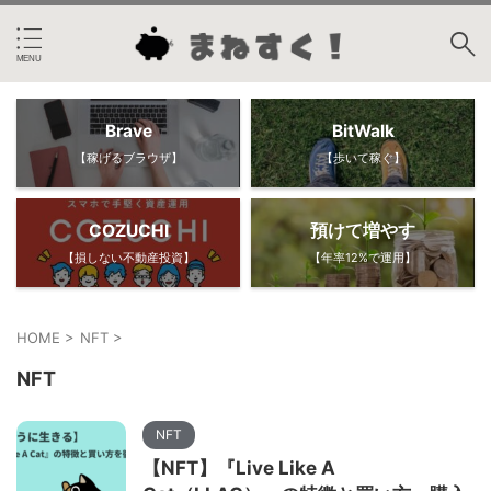
Brave
BitWalk
【稼げるブラウザ】
【歩いて稼ぐ】
COZUCHI
預けて増やす
【損しない不動産投資】
【年率12%で運用】
HOME
>
NFT
>
NFT
NFT
【NFT】『Live Like A