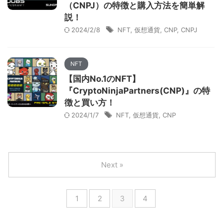
（CNPJ）の特徴と購入方法を簡単解
説！
2024/2/8
NFT
,
仮想通貨
,
CNP
,
CNPJ
NFT
【国内No.1のNFT】
『CryptoNinjaPartners(CNP)』の特
徴と買い方！
2024/1/7
NFT
,
仮想通貨
,
CNP
Next »
1
2
3
4