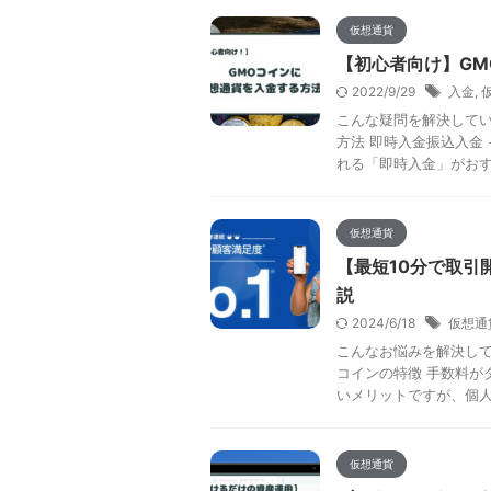
仮想通貨
【初心者向け】G
2022/9/29
入金
,
こんな疑問を解決してい
方法 即時入金振込入金
れる「即時入金」がおすす
仮想通貨
【最短10分で取引
説
2024/6/18
仮想通
こんなお悩みを解決して
コインの特徴 手数料が
いメリットですが、個人的
仮想通貨