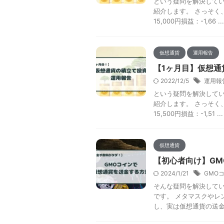
という疑問を解決してい
紹介します。 さっそく、
15,000円損益：-1,66 ...
仮想通貨
運用報告
【1ヶ月目】仮想
2022/12/5
運用報
という疑問を解決してい
紹介します。 さっそく、
15,500円損益：-1,51 ...
仮想通貨
【初心者向け】G
2024/1/21
GMO
そんな疑問を解決してい
です。 メタマスクやレ
し、実は仮想通貨の送金手