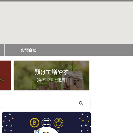
お問合せ
預けて増やす
【年率12%で運用】