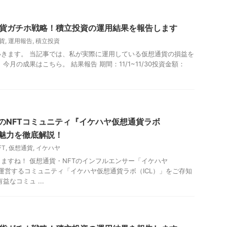
通貨ガチホ戦略！積立投資の運用結果を報告します
貨
,
運用報告
,
積立投資
きます。 当記事では、私が実際に運用している仮想通貨の損益を
今月の成果はこちら。 結果報告 期間：11/1~11/30投資金額：
級のNFTコミュニティ『イケハヤ仮想通貨ラボ
と魅力を徹底解説！
FT
,
仮想通貨
,
イケハヤ
ますね！ 仮想通貨・NFTのインフルエンサー「イケハヤ
んが運営するコミュニティ「イケハヤ仮想通貨ラボ（ICL）」をご存知
益なコミュ ...