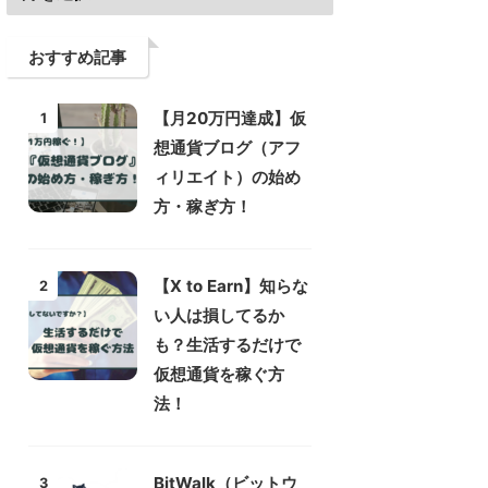
おすすめ記事
【月20万円達成】仮
1
想通貨ブログ（アフ
ィリエイト）の始め
方・稼ぎ方！
【X to Earn】知らな
2
い人は損してるか
も？生活するだけで
仮想通貨を稼ぐ方
法！
BitWalk（ビットウ
3