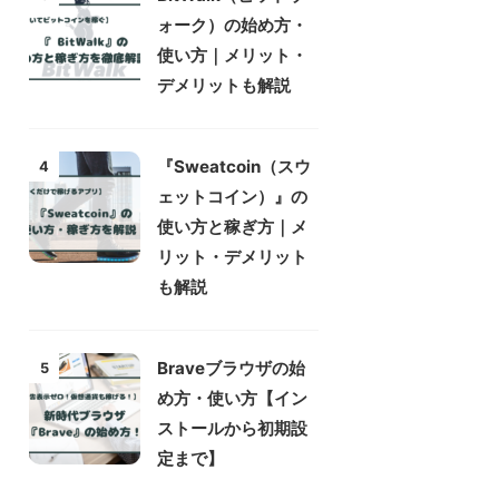
ォーク）の始め方・
使い方｜メリット・
デメリットも解説
『Sweatcoin（スウ
4
ェットコイン）』の
使い方と稼ぎ方｜メ
リット・デメリット
も解説
Braveブラウザの始
5
め方・使い方【イン
ストールから初期設
定まで】