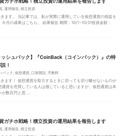
通貨ガチホ戦略！積立投資の運用結果を報告します
貨
,
運用報告
,
積立投資
きます。 当記事では、私が実際に運用している仮想通貨の損益を
今月の成果はこちら。 結果報告 期間：10/1~10/31投資金額：
ッシュバック】『CoinBack（コインバック）』の特
解説！
ンバック
,
仮想通貨
,
口座開設
,
手数料
きます！ 仮想通貨を取引するときに切っても切り離せないものが
想通貨を売買している人は感じていると思いますが、仮想通貨は本
が数百円と思 ...
通貨ガチホ戦略！積立投資の運用結果を報告します
貨
,
運用報告
,
積立投資