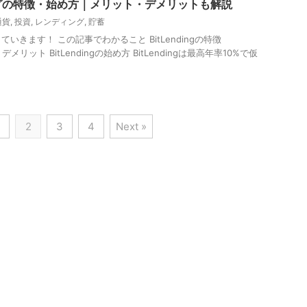
グの特徴・始め方｜メリット・デメリットも解説
通貨
,
投資
,
レンディング
,
貯蓄
いきます！ この記事でわかること BitLendingの特徴
・デメリット BitLendingの始め方 BitLendingは最高年率10%で仮
2
3
4
Next »