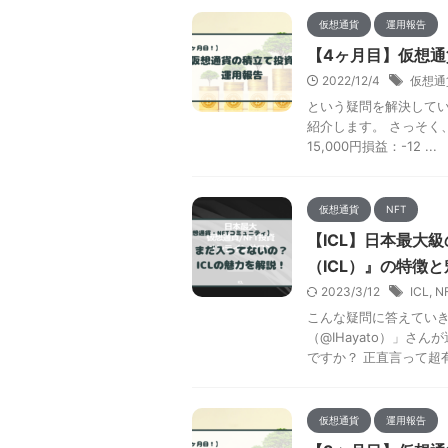
仮想通貨
運用報告
【4ヶ月目】仮想
2022/12/4
仮想通
という疑問を解決してい
紹介します。 さっそく、
15,000円損益：-12 ...
仮想通貨
NFT
【ICL】日本最大
（ICL）』の特徴
2023/3/12
ICL
,
N
こんな疑問に答えていき
（@IHayato）」さ
ですか？ 正直言って超有
仮想通貨
運用報告