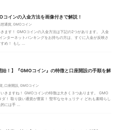
MOコインの入金方法を画像付きで解説！
仮想通貨
,
GMOコイン
きます！ GMOコインの入金方法は下記の2つがあります。 入金
 インターネットバンキングをお持ちの方は、すぐに入金が反映さ
め！ もし ...
開始！】『GMOコイン』の特徴と口座開設の手順を解
貨
,
口座開設
,
GMOコイン
いきますね！ GMOコインの特徴は大きく３つあります。 GMO
タダ！ 取り扱い通貨が豊富！ 堅牢なセキュリティ どれも素晴らし
には手 ...