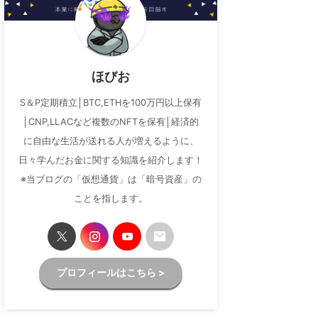
ほびお
S＆P定期積立│BTC,ETHを100万円以上保有
│CNP,LLACなど複数のNFTを保有│経済的
に自由な生活が送れる人が増えるように、
日々学んだお金に関する知識を紹介します！
※当ブログの「仮想通貨」は「暗号資産」の
ことを指します。
プロフィールはこちら >