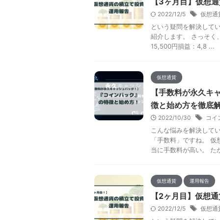
【3ヶ月目】仮想
2022/12/5
仮想通
という疑問を解決してい
紹介します。 さっそく、
15,500円損益：4,8 ...
仮想通貨
【手数料が永久キャ
徴と始め方を徹底
2022/10/30
コイ
こんな悩みを解決してい
「手数料」ですね。 仮
当に手数料が高い。 たか
仮想通貨
運用報告
【2ヶ月目】仮想
2022/12/5
仮想通