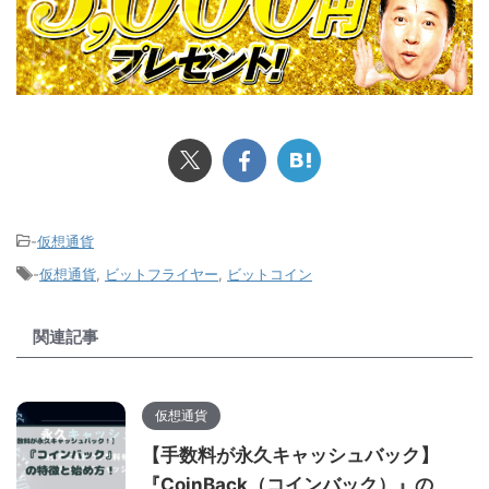
-
仮想通貨
-
仮想通貨
,
ビットフライヤー
,
ビットコイン
関連記事
仮想通貨
【手数料が永久キャッシュバック】
『CoinBack（コインバック）』の