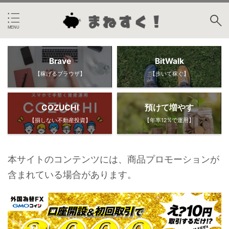
Brave
BitWalk
【稼げるブラウザ】
【歩いて稼ぐ】
COZUCHI
預けて増やす
【損しない不動産投資】
【年率12%で運用】
本サイトのコンテンツには、商品プロモーションが
含まれている場合があります。