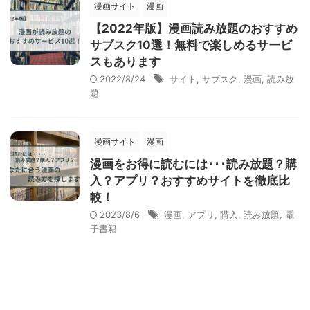
漫画サイト
漫画
【2022年版】漫画読み放題のおすすめ
サブスク10選！無料で楽しめるサービ
スもあります
2022/8/24
サイト
,
サブスク
,
漫画
,
読み放
題
漫画サイト
漫画
漫画をお得に読むには･･･読み放題？購
入？アプリ？おすすめサイトを徹底比
較！
2023/8/6
漫画
,
アプリ
,
購入
,
読み放題
,
電
子書籍