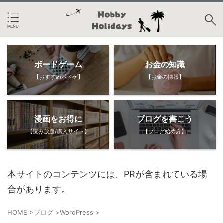
ボードゲーム
お金の知識
【おすすめボドゲ】
【お金の情報】
漫画をお得に
ブログを書こう
【読み放題/購入サイト】
【ブログ始め方】
本サイトのコンテンツには、PRが含まれている場
合があります。
HOME
>
ブログ
>
WordPress
>